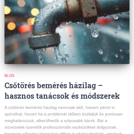
BLOG
Csőtörés bemérés házilag –
hasznos tanácsok és módszerek
A csőtörés bemérés házilag nemcsak időt, hanem pénzt is
spórolhat, hiszen ha a problémát időben észleljük és pontosan
meghatározzuk, elkerülhetők a súlyosabb károk. Bár a
vízvezeték-szerelők professzionális eszközökkel dolgoznak,
bizonyos előzetes lépéseket otthon is elvégezhetünk, amelyek