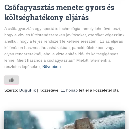
Csőfagyasztás menete: gyors és
költséghatékony eljárás
A csőfagyasztás egy speciális technológia, amely lehetővé teszi,
hogy a víz- és fűtésrendszereken javításokat, cseréket végezzünk
anélkül, hogy a teljes rendszert le kellene ereszteni. Ez az eljárás
különösen hasznos társasházakban, panelépületekben vagy
olyan rendszereknél, ahol a víztelenítés idő- és költségigényes
lenne. Miért hasznos a csőfagyasztás? Mielőtt rátérnénk a
részletes lépésekre,
Bővebben……
Szerző:
DuguFix
| Közzétéve:
11 hónap
telt el a közzététel óta