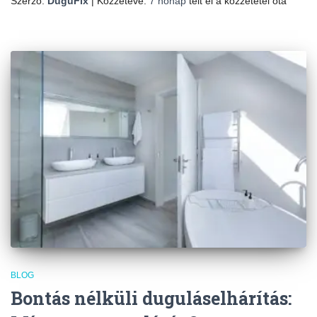
Szerző:
DuguFix
| Közzétéve:
7 hónap
telt el a közzététel óta
BLOG
Bontás nélküli duguláselhárítás: