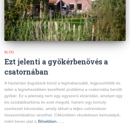
BLOG
Ezt jelenti a gyökérbenövés a
csatornában
A háztartási dugulások közül a legmakacsabb, legpusztítóbb és
talán a legnehezebben kezelhető probléma a csatornába benőtt
gyökér. Ez a jelenség nem egy egyszerű elzáródás, amelyet egy
kis szódabikarbóna és ecet megold, hanem egy komoly
szerkezeti károsodás, amely idővel a teljes csőrendszer
összeomlásához vezethet. Cikkünkben részletesen bemutatjuk,
miért keres utat a
Bővebben……