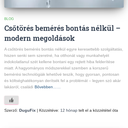
BLOG
Csőtörés bemérés bontás nélkül –
modern megoldások
A csőtörés bemérés bontás nélkül egyre keresettebb szolgáltatás,
hiszen senki sem szeretné, ha otthonát vagy munkahelyét
indokolatlanul szét kellene bontani egy rejtett hiba felderítése
miatt. A hagyományos módszerekkel szemben a korszerű
bemérési technológiák lehetővé teszik, hogy gyorsan, pontosan
és költséghatékonyan derítsék fel a problémát – legyen szó akár
lakásról, családi
Bővebben……
Szerző:
DuguFix
| Közzétéve:
12 hónap
telt el a közzététel óta