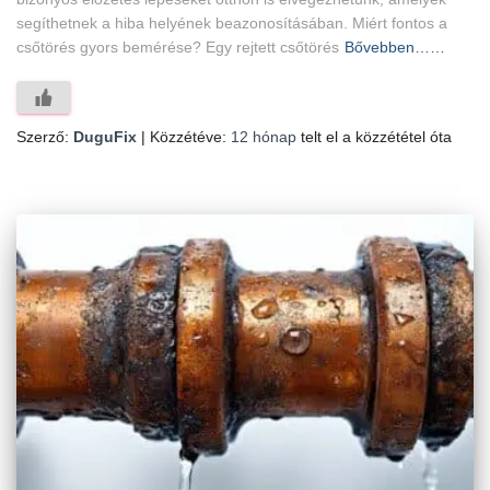
segíthetnek a hiba helyének beazonosításában. Miért fontos a
csőtörés gyors bemérése? Egy rejtett csőtörés
Bővebben……
Szerző:
DuguFix
| Közzétéve:
12 hónap
telt el a közzététel óta