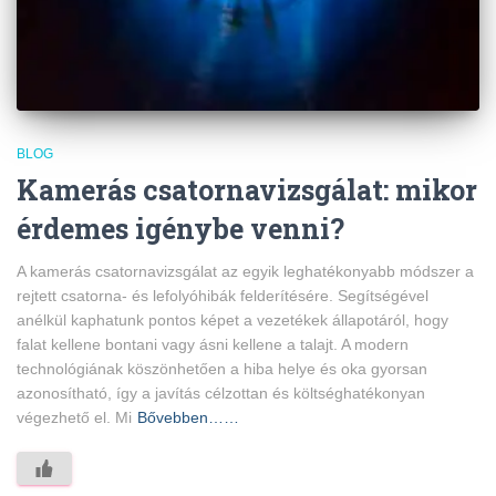
BLOG
Kamerás csatornavizsgálat: mikor
érdemes igénybe venni?
A kamerás csatornavizsgálat az egyik leghatékonyabb módszer a
rejtett csatorna- és lefolyóhibák felderítésére. Segítségével
anélkül kaphatunk pontos képet a vezetékek állapotáról, hogy
falat kellene bontani vagy ásni kellene a talajt. A modern
technológiának köszönhetően a hiba helye és oka gyorsan
azonosítható, így a javítás célzottan és költséghatékonyan
végezhető el. Mi
Bővebben……