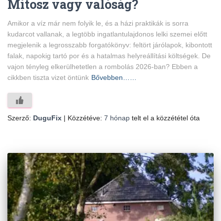
Mítosz vagy valóság?
Amikor a víz már nem folyik le, és a házi praktikák is sorra
kudarcot vallanak, a legtöbb ingatlantulajdonos lelki szemei előtt
megjelenik a legrosszabb forgatókönyv: feltört járólapok, kibontott
falak, napokig tartó por és a hatalmas helyreállítási költségek. De
vajon tényleg elkerülhetetlen a rombolás 2026-ban? Ebben a
cikkben tiszta vizet öntünk
Bővebben……
Szerző:
DuguFix
| Közzétéve:
7 hónap
telt el a közzététel óta