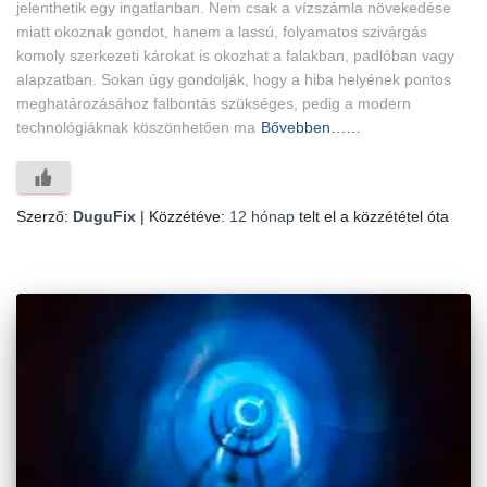
jelenthetik egy ingatlanban. Nem csak a vízszámla növekedése
miatt okoznak gondot, hanem a lassú, folyamatos szivárgás
komoly szerkezeti károkat is okozhat a falakban, padlóban vagy
alapzatban. Sokan úgy gondolják, hogy a hiba helyének pontos
meghatározásához falbontás szükséges, pedig a modern
technológiáknak köszönhetően ma
Bővebben……
Szerző:
DuguFix
| Közzétéve:
12 hónap
telt el a közzététel óta