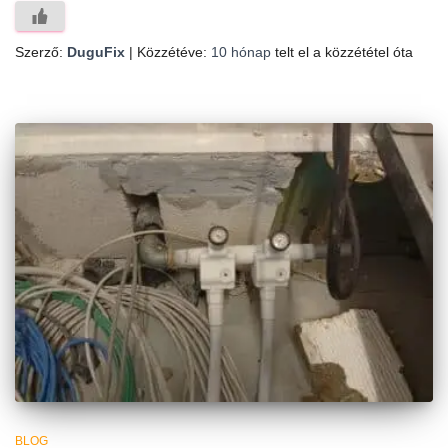
Szerző:
DuguFix
| Közzétéve:
10 hónap
telt el a közzététel óta
BLOG