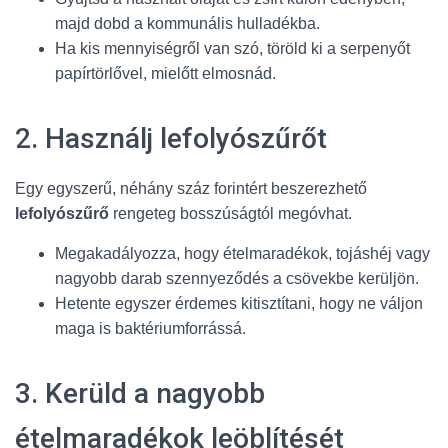
majd dobd a kommunális hulladékba.
Ha kis mennyiségről van szó, töröld ki a serpenyőt
papírtörlővel, mielőtt elmosnád.
2. Használj lefolyószűrőt
Egy egyszerű, néhány száz forintért beszerezhető
lefolyószűrő
rengeteg bosszúságtól megóvhat.
Megakadályozza, hogy ételmaradékok, tojáshéj vagy
nagyobb darab szennyeződés a csövekbe kerüljön.
Hetente egyszer érdemes kitisztítani, hogy ne váljon
maga is baktériumforrássá.
3. Kerüld a nagyobb
ételmaradékok leöblítését