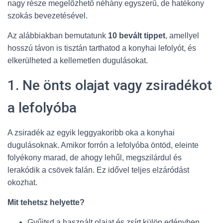
nagy része megelőzhető néhány egyszerű, de hatékony
szokás bevezetésével.
Az alábbiakban bemutatunk
10 bevált tippet
, amellyel
hosszú távon is tisztán tarthatod a konyhai lefolyót, és
elkerülheted a kellemetlen dugulásokat.
1. Ne önts olajat vagy zsiradékot
a lefolyóba
A zsiradék az egyik leggyakoribb oka a konyhai
dugulásoknak. Amikor forrón a lefolyóba öntöd, eleinte
folyékony marad, de ahogy lehűl, megszilárdul és
lerakódik a csövek falán. Ez idővel teljes elzáródást
okozhat.
Mit tehetsz helyette?
Gyűjtsd a használt olajat és zsírt külön edényben,