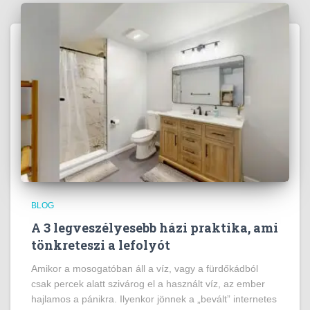
BLOG
A 3 legveszélyesebb házi praktika, ami
tönkreteszi a lefolyót
Amikor a mosogatóban áll a víz, vagy a fürdőkádból
csak percek alatt szivárog el a használt víz, az ember
hajlamos a pánikra. Ilyenkor jönnek a „bevált” internetes