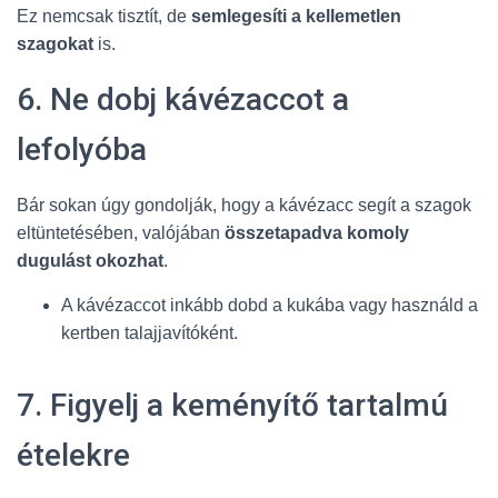
Ez nemcsak tisztít, de
semlegesíti a kellemetlen
szagokat
is.
6. Ne dobj kávézaccot a
lefolyóba
Bár sokan úgy gondolják, hogy a kávézacc segít a szagok
eltüntetésében, valójában
összetapadva komoly
dugulást okozhat
.
A kávézaccot inkább dobd a kukába vagy használd a
kertben talajjavítóként.
7. Figyelj a keményítő tartalmú
ételekre