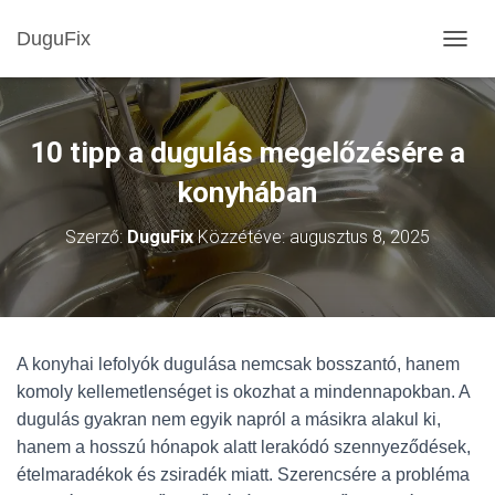
DuguFix
NAVIG
10 tipp a dugulás megelőzésére a
konyhában
Szerző:
DuguFix
Közzétéve:
augusztus 8, 2025
A konyhai lefolyók dugulása nemcsak bosszantó, hanem
komoly kellemetlenséget is okozhat a mindennapokban. A
dugulás gyakran nem egyik napról a másikra alakul ki,
hanem a hosszú hónapok alatt lerakódó szennyeződések,
ételmaradékok és zsiradék miatt. Szerencsére a probléma