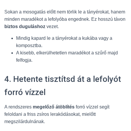
Sokan a mosogatás előtt nem törlik le a tányérokat, hanem
minden maradékot a lefolyóba engednek. Ez hosszú távon
biztos duguláshoz
vezet.
Mindig kapard le a tányérokat a kukába vagy a
komposztba.
A kisebb, elkerülhetetlen maradékot a szűrő majd
felfogja.
4. Hetente tisztítsd át a lefolyót
forró vízzel
A rendszeres
megelőző átöblítés
forró vízzel segít
feloldani a friss zsíros lerakódásokat, mielőtt
megszilárdulnának.