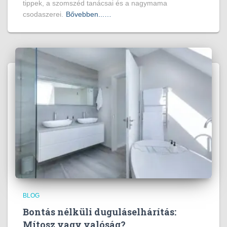
tippek, a szomszéd tanácsai és a nagymama
csodaszerei.
Bővebben...…
BLOG
Bontás nélküli duguláselhárítás:
Mítosz vagy valóság?