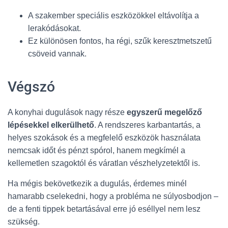
A szakember speciális eszközökkel eltávolítja a
lerakódásokat.
Ez különösen fontos, ha régi, szűk keresztmetszetű
csöveid vannak.
Végszó
A konyhai dugulások nagy része
egyszerű megelőző
lépésekkel elkerülhető
. A rendszeres karbantartás, a
helyes szokások és a megfelelő eszközök használata
nemcsak időt és pénzt spórol, hanem megkímél a
kellemetlen szagoktól és váratlan vészhelyzetektől is.
Ha mégis bekövetkezik a dugulás, érdemes minél
hamarabb cselekedni, hogy a probléma ne súlyosbodjon –
de a fenti tippek betartásával erre jó eséllyel nem lesz
szükség.