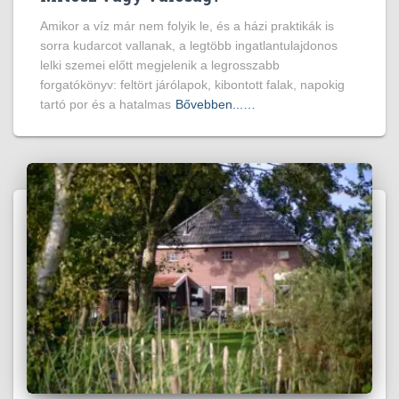
Amikor a víz már nem folyik le, és a házi praktikák is
sorra kudarcot vallanak, a legtöbb ingatlantulajdonos
lelki szemei előtt megjelenik a legrosszabb
forgatókönyv: feltört járólapok, kibontott falak, napokig
tartó por és a hatalmas
Bővebben...…