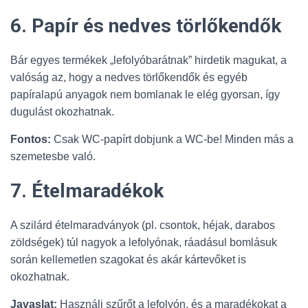
6. Papír és nedves törlőkendők
Bár egyes termékek „lefolyóbarátnak” hirdetik magukat, a
valóság az, hogy a nedves törlőkendők és egyéb
papíralapú anyagok nem bomlanak le elég gyorsan, így
dugulást okozhatnak.
Fontos:
Csak WC-papírt dobjunk a WC-be! Minden más a
szemetesbe való.
7. Ételmaradékok
A szilárd ételmaradványok (pl. csontok, héjak, darabos
zöldségek) túl nagyok a lefolyónak, ráadásul bomlásuk
során kellemetlen szagokat és akár kártevőket is
okozhatnak.
Javaslat:
Használj szűrőt a lefolyón, és a maradékokat a