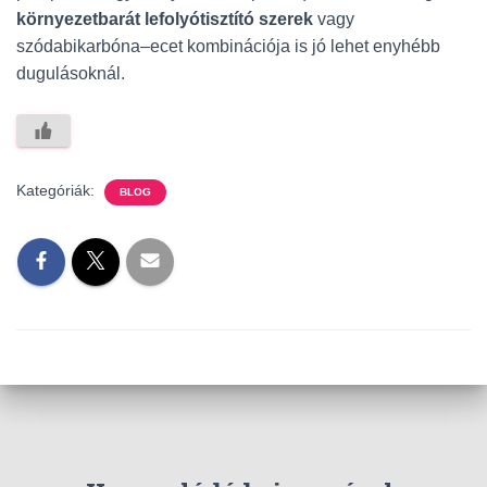
környezetbarát lefolyótisztító szerek
vagy
szódabikarbóna–ecet kombinációja is jó lehet enyhébb
dugulásoknál.
Kategóriák:
BLOG