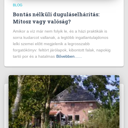
BLOG
Bontás nélküli duguláselhárítás:
Mítosz vagy valóság?
Amikor a víz már nem folyik le, és a házi praktikák is
sorra kudarcot vallanak, a legtöbb ingatlantulajdonos
lelki szemei előtt megjelenik a legrosszabb
forgatókönyv: feltört járólapok, kibontott falak, napokig
tartó por és a hatalmas
Bővebben...…