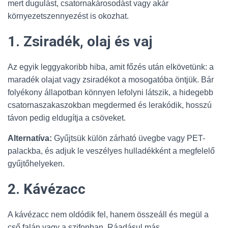
mert dugulást, csatornakárosodást vagy akár
környezetszennyezést is okozhat.
1. Zsiradék, olaj és vaj
Az egyik leggyakoribb hiba, amit főzés után elkövetünk: a
maradék olajat vagy zsiradékot a mosogatóba öntjük. Bár
folyékony állapotban könnyen lefolyni látszik, a hidegebb
csatornaszakaszokban megdermed és lerakódik, hosszú
távon pedig eldugítja a csöveket.
Alternatíva:
Gyűjtsük külön zárható üvegbe vagy PET-
palackba, és adjuk le veszélyes hulladékként a megfelelő
gyűjtőhelyeken.
2. Kávézacc
A kávézacc nem oldódik fel, hanem összeáll és megül a
cső falán vagy a szifonban. Ráadásul más