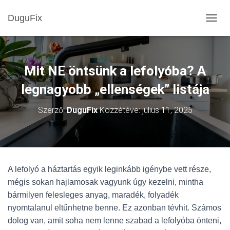
DuguFix
NAVIG
Mit NE öntsünk a lefolyóba? A
legnagyobb „ellenségek” listája
Szerző:
DuguFix
Közzétéve:
július 11, 2025
A lefolyó a háztartás egyik leginkább igénybe vett része,
mégis sokan hajlamosak vagyunk úgy kezelni, mintha
bármilyen felesleges anyag, maradék, folyadék
nyomtalanul eltűnhetne benne. Ez azonban tévhit. Számos
dolog van, amit soha nem lenne szabad a lefolyóba önteni,