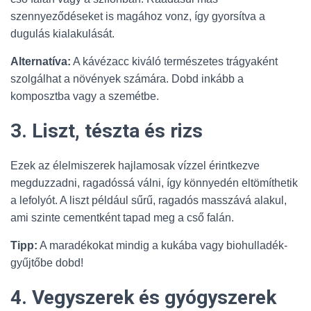
szennyeződéseket is magához vonz, így gyorsítva a
dugulás kialakulását.
Alternatíva:
A kávézacc kiváló természetes trágyaként
szolgálhat a növények számára. Dobd inkább a
komposztba vagy a szemétbe.
3. Liszt, tészta és rizs
Ezek az élelmiszerek hajlamosak vízzel érintkezve
megduzzadni, ragadóssá válni, így könnyedén eltömíthetik
a lefolyót. A liszt például sűrű, ragadós masszává alakul,
ami szinte cementként tapad meg a cső falán.
Tipp:
A maradékokat mindig a kukába vagy biohulladék-
gyűjtőbe dobd!
4. Vegyszerek és gyógyszerek