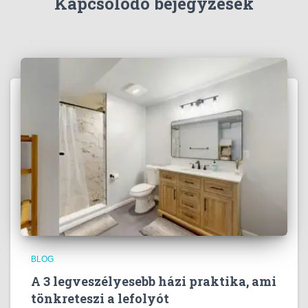
Kapcsolódó bejegyzések
BLOG
A 3 legveszélyesebb házi praktika, ami
tönkreteszi a lefolyót