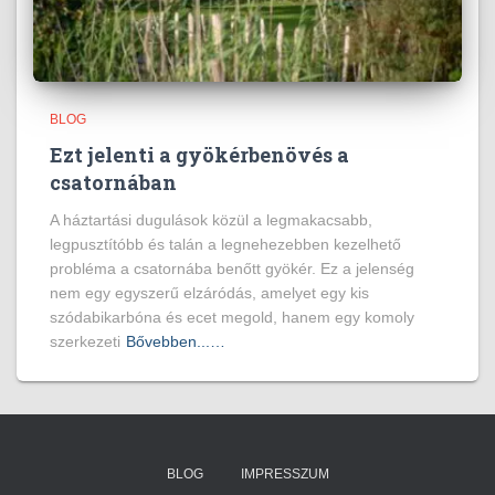
BLOG
Ezt jelenti a gyökérbenövés a
csatornában
A háztartási dugulások közül a legmakacsabb,
legpusztítóbb és talán a legnehezebben kezelhető
probléma a csatornába benőtt gyökér. Ez a jelenség
nem egy egyszerű elzáródás, amelyet egy kis
szódabikarbóna és ecet megold, hanem egy komoly
szerkezeti
Bővebben...…
BLOG
IMPRESSZUM