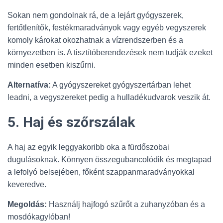
Sokan nem gondolnak rá, de a lejárt gyógyszerek,
fertőtlenítők, festékmaradványok vagy egyéb vegyszerek
komoly károkat okozhatnak a vízrendszerben és a
környezetben is. A tisztítóberendezések nem tudják ezeket
minden esetben kiszűrni.
Alternatíva:
A gyógyszereket gyógyszertárban lehet
leadni, a vegyszereket pedig a hulladékudvarok veszik át.
5. Haj és szőrszálak
A haj az egyik leggyakoribb oka a fürdőszobai
dugulásoknak. Könnyen összegubancolódik és megtapad
a lefolyó belsejében, főként szappanmaradványokkal
keveredve.
Megoldás:
Használj hajfogó szűrőt a zuhanyzóban és a
mosdókagylóban!