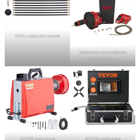
YATO csőtisztító készlet
Milwaukee akkumulátoros
lefolyótisztító gép
VEVOR elektromos
VEVOR csőkamera