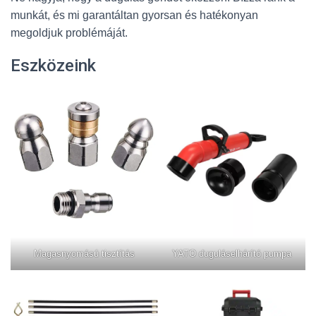
munkát, és mi garantáltan gyorsan és hatékonyan
megoldjuk problémáját.
Eszközeink
Magasnyomású tisztítás
YATO duguláselhárító pumpa