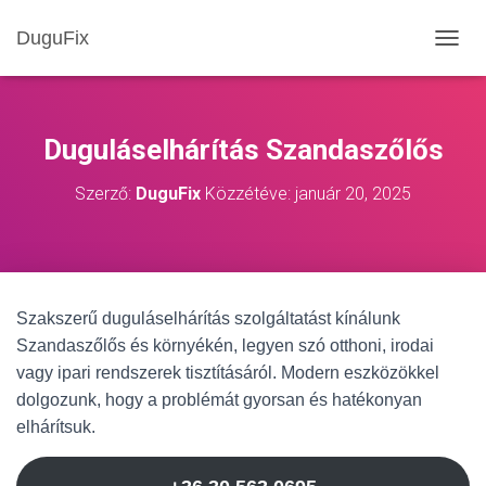
DuguFix
NAVIG
Duguláselhárítás Szandaszőlős
Szerző:
DuguFix
Közzétéve:
január 20, 2025
Szakszerű duguláselhárítás szolgáltatást kínálunk
Szandaszőlős és környékén, legyen szó otthoni, irodai
vagy ipari rendszerek tisztításáról. Modern eszközökkel
dolgozunk, hogy a problémát gyorsan és hatékonyan
elhárítsuk.