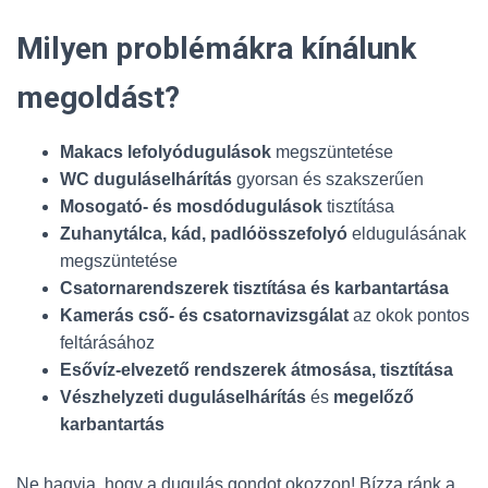
Milyen problémákra kínálunk
megoldást?
Makacs lefolyódugulások
megszüntetése
WC duguláselhárítás
gyorsan és szakszerűen
Mosogató- és mosdódugulások
tisztítása
Zuhanytálca, kád, padlóösszefolyó
eldugulásának
megszüntetése
Csatornarendszerek tisztítása és karbantartása
Kamerás cső- és csatornavizsgálat
az okok pontos
feltárásához
Esővíz-elvezető rendszerek átmosása, tisztítása
Vészhelyzeti duguláselhárítás
és
megelőző
karbantartás
Ne hagyja, hogy a dugulás gondot okozzon! Bízza ránk a