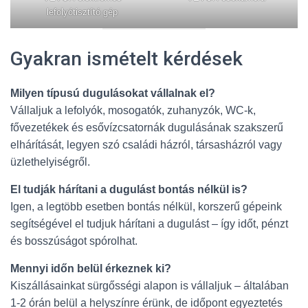
lefolyótisztító gép
Gyakran ismételt kérdések
Milyen típusú dugulásokat vállalnak el?
Vállaljuk a lefolyók, mosogatók, zuhanyzók, WC-k,
fővezetékek és esővízcsatornák dugulásának szakszerű
elhárítását, legyen szó családi házról, társasházról vagy
üzlethelyiségről.
El tudják hárítani a dugulást bontás nélkül is?
Igen, a legtöbb esetben bontás nélkül, korszerű gépeink
segítségével el tudjuk hárítani a dugulást – így időt, pénzt
és bosszúságot spórolhat.
Mennyi időn belül érkeznek ki?
Kiszállásainkat sürgősségi alapon is vállaljuk – általában
1-2 órán belül a helyszínre érünk, de időpont egyeztetés