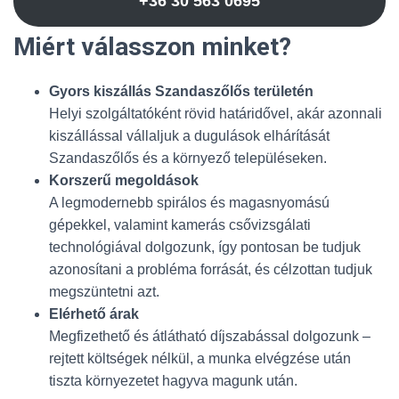
+36 30 563 0695
Miért válasszon minket?
Gyors kiszállás Szandaszőlős területén
Helyi szolgáltatóként rövid határidővel, akár azonnali
kiszállással vállaljuk a dugulások elhárítását
Szandaszőlős és a környező településeken.
Korszerű megoldások
A legmodernebb spirálos és magasnyomású
gépekkel, valamint kamerás csővizsgálati
technológiával dolgozunk, így pontosan be tudjuk
azonosítani a probléma forrását, és célzottan tudjuk
megszüntetni azt.
Elérhető árak
Megfizethető és átlátható díjszabással dolgozunk –
rejtett költségek nélkül, a munka elvégzése után
tiszta környezetet hagyva magunk után.