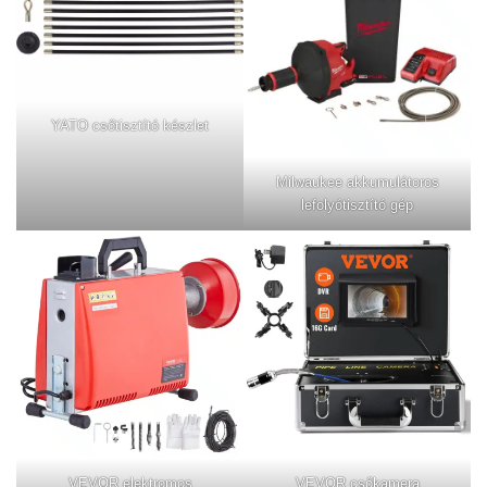
YATO csőtisztító készlet
Milwaukee akkumulátoros
lefolyótisztító gép
VEVOR elektromos
VEVOR csőkamera