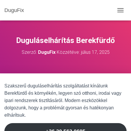
DuguFix
NAVIG
Duguláselhárítás Berekfürdő
Szerző:
DuguFix
Közzétéve:
július 17, 2025
Szakszerű duguláselhárítás szolgáltatást kínálunk
Berekfürdő és környékén, legyen szó otthoni, irodai vagy
ipari rendszerek tisztításáról. Modern eszközökkel
dolgozunk, hogy a problémát gyorsan és hatékonyan
elhárítsuk.