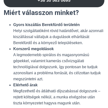
+36 30 563 0695
Miért válasszon minket?
Gyors kiszállás Berekfürdő területén
Helyi szolgáltatóként rövid határidővel, akár azonnali
kiszállással vállaljuk a dugulások elhárítását
Berekfürdő és a környező településeken.
Korszerű megoldások
A legmodernebb spirálos és magasnyomású
gépekkel, valamint kamerás csővizsgálati
technológiával dolgozunk, így pontosan be tudjuk
azonosítani a probléma forrását, és célzottan tudjuk
megszüntetni azt.
Elérhető árak
Megfizethető és átlátható díjszabással dolgozunk –
rejtett költségek nélkül, a munka elvégzése után
tiszta környezetet hagyva magunk után.