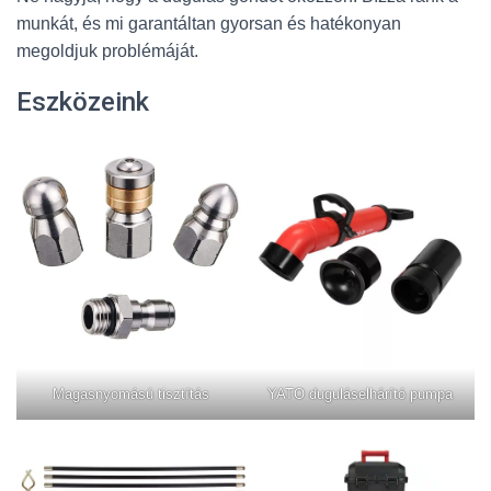
munkát, és mi garantáltan gyorsan és hatékonyan
megoldjuk problémáját.
Eszközeink
Magasnyomású tisztítás
YATO duguláselhárító pumpa