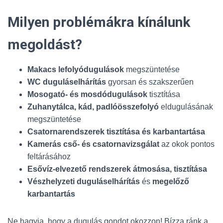
Milyen problémákra kínálunk
megoldást?
Makacs lefolyódugulások
megszüntetése
WC duguláselhárítás
gyorsan és szakszerűen
Mosogató- és mosdódugulások
tisztítása
Zuhanytálca, kád, padlóösszefolyó
eldugulásának
megszüntetése
Csatornarendszerek tisztítása és karbantartása
Kamerás cső- és csatornavizsgálat
az okok pontos
feltárásához
Esővíz-elvezető rendszerek átmosása, tisztítása
Vészhelyzeti duguláselhárítás
és
megelőző
karbantartás
Ne hagyja, hogy a dugulás gondot okozzon! Bízza ránk a