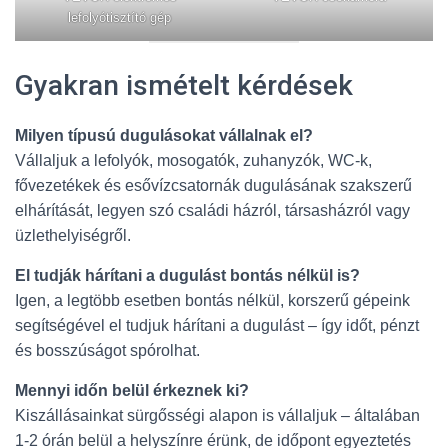
lefolyótisztító gép
Gyakran ismételt kérdések
Milyen típusú dugulásokat vállalnak el?
Vállaljuk a lefolyók, mosogatók, zuhanyzók, WC-k,
fővezetékek és esővízcsatornák dugulásának szakszerű
elhárítását, legyen szó családi házról, társasházról vagy
üzlethelyiségről.
El tudják hárítani a dugulást bontás nélkül is?
Igen, a legtöbb esetben bontás nélkül, korszerű gépeink
segítségével el tudjuk hárítani a dugulást – így időt, pénzt
és bosszúságot spórolhat.
Mennyi időn belül érkeznek ki?
Kiszállásainkat sürgősségi alapon is vállaljuk – általában
1-2 órán belül a helyszínre érünk, de időpont egyeztetés