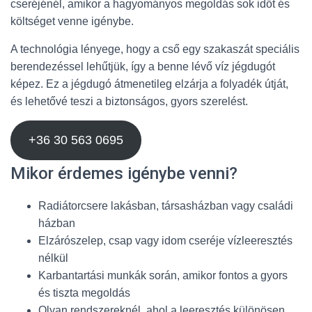
cseréjénél, amikor a hagyományos megoldás sok időt és
költséget venne igénybe.
A technológia lényege, hogy a cső egy szakaszát speciális
berendezéssel lehűtjük, így a benne lévő víz jégdugót
képez. Ez a jégdugó átmenetileg elzárja a folyadék útját,
és lehetővé teszi a biztonságos, gyors szerelést.
+36 30 563 0695
Mikor érdemes igénybe venni?
Radiátorcsere lakásban, társasházban vagy családi
házban
Elzárószelep, csap vagy idom cseréje vízleeresztés
nélkül
Karbantartási munkák során, amikor fontos a gyors
és tiszta megoldás
Olyan rendszereknél, ahol a leeresztés különösen