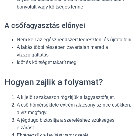
bonyolult vagy költséges lenne
A csőfagyasztás előnyei
Nem kell az egész rendszert leereszteni és újratölteni
A lakás többi részében zavartalan marad a
vízszolgáltatás
Időt és költséget takarít meg
Hogyan zajlik a folyamat?
A kijelölt szakaszon rögzítjük a fagyasztófejet.
A cső hőmérséklete extrém alacsony szintre csökken,
a víz megfagy.
A jégdugó biztosítja a szereléshez szükséges
elzárást.
Elvégezzük a javítást vagy cserét.