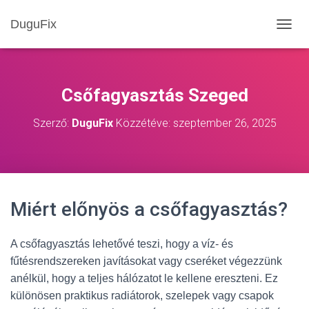
DuguFix
NAVIG
Csőfagyasztás Szeged
Szerző:
DuguFix
Közzétéve:
szeptember 26, 2025
Miért előnyös a csőfagyasztás?
A csőfagyasztás lehetővé teszi, hogy a víz- és
fűtésrendszereken javításokat vagy cseréket végezzünk
anélkül, hogy a teljes hálózatot le kellene ereszteni. Ez
különösen praktikus radiátorok, szelepek vagy csapok